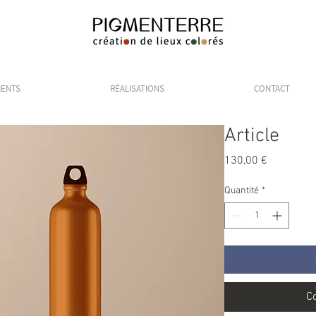
ENTS
RÉALISATIONS
CONTACT
Article
Prix
130,00 €
Quantité
*
C